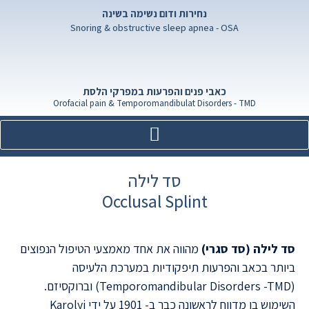
נחירות ודום נשימה בשינה
Snoring & obstructive sleep apnea - OSA
כאבי פנים והפרעות במפרקי הלסת
Orofacial pain & Temporomandibulat Disorders - TMD
סד לילה
Occlusal Splint
סד לילה (סד סגרי)
מהווה את אחד מאמצעי הטיפול הנפוצים
ביותר בכאב והפרעות תיפקודיות במערכת הלעיסה
(Temporomandibular Disorders -TMD) וברוקסיזם.
השימוש בו מדווח לראשונה כבר ב- 1901 על ידי Karolyi