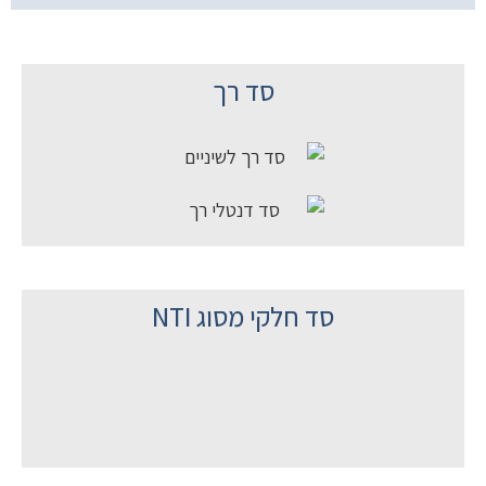
סד רך
סד חלקי מסוג NTI