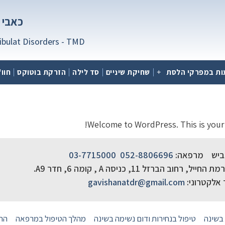
כאבי 
bulat Disorders - TMD
עות במפרקי הלסת
שחיקת שיניים
סד לילה
הזרקת בוטוקס
חוו
Welcome to WordPress. This is your fi
גביש מרפאה:
052-8806696
03-7715000
ב הברזל 11, כניסה A , קומה 6, חדר A9.
 אלקטרוני:
gavishanatdr@gmail.com
בשינה
טיפול בנחירות ודום נשימה בשינה
מהלך הטיפול במרפאה
התק