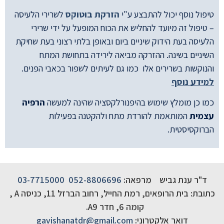
טיפול נוסף יכול להתבצע ע"י
הזרקת בוטוקס
לשרירי הלעיסה
– טיפול זה מיועד להחליש את הכוח המופעל על ידי שרירי
הלעיסה בעת הידוק שיניים ביום ובאופן בלתי רצוני בעת שחיקת
השיניים בשינה. ההזרקה מביאה לירידה בתחושת המתח
והנוקשות בשרירים אלו כמו גם לעיתים לשפור בכאבי הפנים.
למידע נוסף
כמו כן מומלץ שימוש בהיפנורלקסציה שהינה למעשה
הרפיה
עצמית
המותאמת להורדת מתח ולהקטנה בפעילות
הברוקסיסטית.
ד"ר ענת גביש מרפאה:
052-8806696
03-7715000
כתובת: בית הרופאים, רמת החייל, רחוב הברזל 11, כניסה A ,
קומה 6, חדר A9.
דואר אלקטרוני:
gavishanatdr@gmail.com