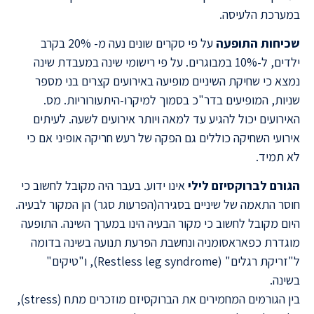
במערכת הלעיסה.
שכיחות התופעה
על פי סקרים שונים נעה מ- 20% בקרב
ילדים, ל-10% במבוגרים. על פי רישומי שינה במעבדת שינה
נמצא כי שחיקת השיניים מופיעה באירועים קצרים בני מספר
שניות, המופיעים בדר"כ בסמוך למיקרו-היתעורוריות. מס.
האירועים יכול להגיע עד למאה ויותר אירועים לשעה. לעיתים
אירועי השחיקה כוללים גם הפקה של רעש חריקה אופיני אם כי
לא תמיד.
הגורם לברוקסיזם לילי
אינו ידוע. בעבר היה מקובל לחשוב כי
חוסר התאמה של שיניים בסגירה(הפרעות סגר) הן המקור לבעיה.
היום מקובל לחשוב כי מקור הבעיה הינו במערך השינה. התופעה
מוגדרת כפאראסומניה ונחשבת הפרעת תנועה בשינה בדומה
ל"זריקת רגלים" (Restless leg syndrome), ו"טיקים"
בשינה.
בין הגורמים המחמירים את הברוקסיזם מוזכרים מתח (stress),