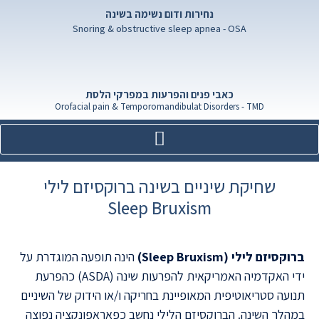
נחירות ודום נשימה בשינה
Snoring & obstructive sleep apnea - OSA
כאבי פנים והפרעות במפרקי הלסת
Orofacial pain & Temporomandibulat Disorders - TMD
שחיקת שיניים בשינה ברוקסיזם לילי
Sleep Bruxism
ברוקסיזם לילי (Sleep Bruxism)
הינה תופעה המוגדרת על
ידי האקדמיה האמריקאית להפרעות שינה (ASDA) כהפרעת
תנועה סטריאוטיפית המאופיינת בחריקה ו/או הידוק של השיניים
במהלך השינה. הברוקסיזם הלילי נחשב כפאראפונקציה נפוצה